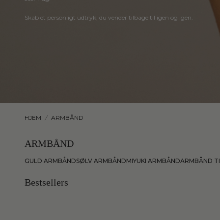
Skab
et
personligt
udtryk,
du
vender
tilbage
til
igen
og
igen.
HJEM
/
ARMBÅND
ARMBÅND
GULD ARMBÅND
SØLV ARMBÅND
MIYUKI ARMBÅND
ARMBÅND TI
Bestsellers