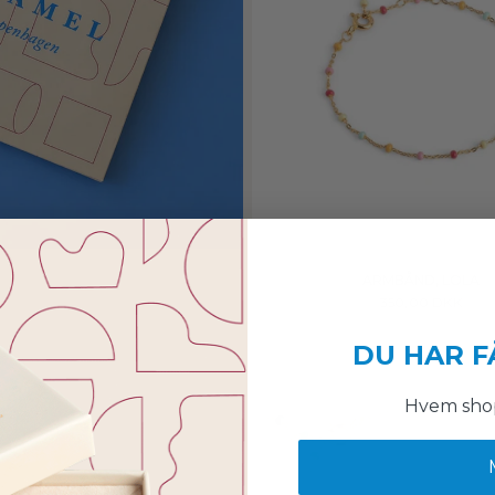
ARMBÅND, LOLA
350,00 DKK
DU HAR F
AGT
Hvem shop