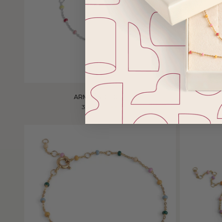
+
ARMBÅND, LOLA
350,00 DKK