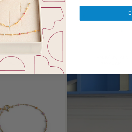
E
+
ARMBÅND, AMORE
ARMBÅND, LOLA
550,00 DKK
350,00 DKK