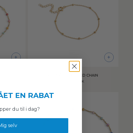
+
+
ARMBÅND, BEADED CHAIN
250,00 DKK
ÅET EN RABAT
per du til i dag?
Mig selv