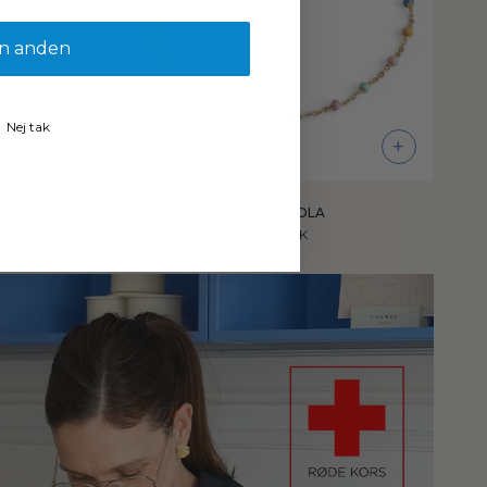
n anden
Nej tak
+
+
ARMBÅND, LOLA
350,00 DKK