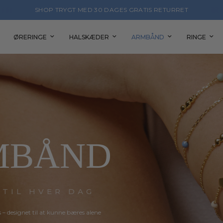
STØT CPH PRIDE MED ET DIVERSITY SMYKKE
ØRERINGE
HALSKÆDER
ARMBÅND
RINGE
MBÅND
 TIL HVER DAG
s
–
designet
til
at
kunne
bæres
alene