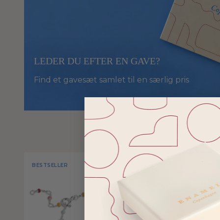
LEDER DU EFTER EN GAVE?
Find et gavesæt samlet til en særlig pris
BESTSELLER
TRENDING
GRATIS FR