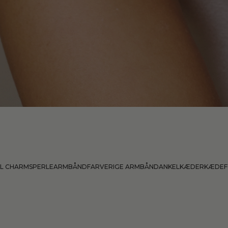
L CHARMS
PERLEARMBÅND
FARVERIGE ARMBÅND
ANKELKÆDER
KÆDEF