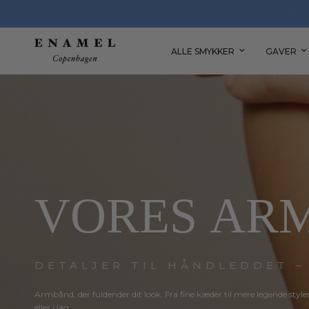
SHOP TRYGT MED 30 DAGES GRATIS RETURRET
ALLE SMYKKER
GAVER
VORES
AR
DETALJER TIL HÅNDLEDDET –
Armbånd,
der
fuldender
dit
look.
Fra
fine
kæder
til
mere
legende
style
eller
i
lag.