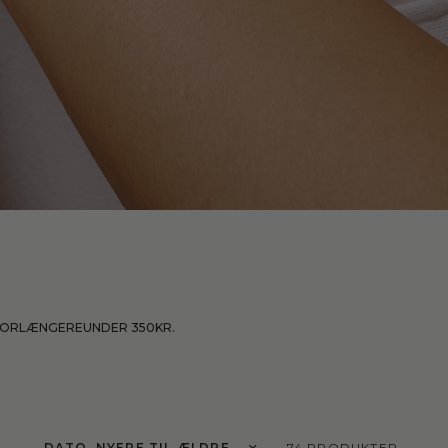
ORLÆNGERE
UNDER 350KR.
Sorter efter
74 PRODUKTER