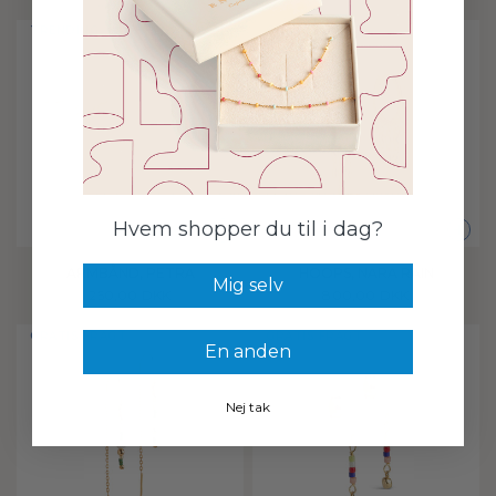
TRENDING
GRATIS FRAGT
Hvem shopper du til i dag?
+
+
HOOPS, NARA RAIN
ARMBÅND, PETRA
Mig selv
800,00 DKK
250,00 DKK
GRATIS FRAGT
GRATIS FRAGT
En anden
Nej tak