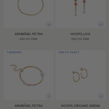
+
+
INTRODUCING NEW COLLECTION
HOOPS, LIVA
ARMBÅND, PETRA
350,00 DKK
250,00 DKK
Shop favoritterne fra den nye kollektion
TRENDING
GRATIS FRAGT
+
+
HOOPS, ORGANIC ARENA
ARMBÅND, PETRA