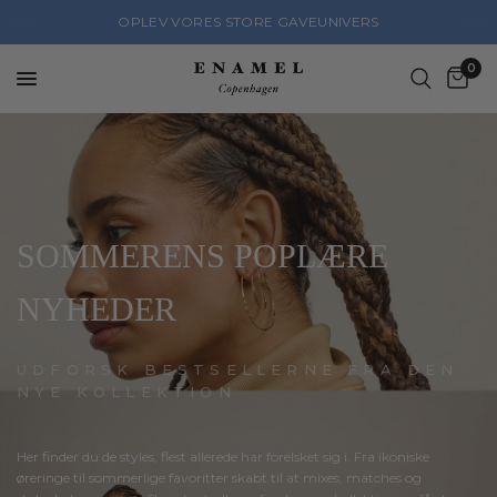
FÅ 10% RABAT PÅ DIN FØRSTE ORDRE
0
SOMMERENS
POPLÆRE
NYHEDER
UDFORSK BESTSELLERNE FRA DEN
NYE KOLLEKTION
Her
finder
du
de
styles,
flest
allerede
har
forelsket
sig
i.
Fra
ikoniske
øreringe
til
sommerlige
favoritter
skabt
til
at
mixes,
matches
og