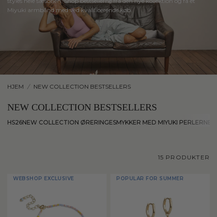
styles
hele
sæsonen.
Shop
bestsellerne
fra
den
nye
kollektion
og
få
et
Miyuki
armbånd
med
ved
kvalificerende
køb.
HJEM
/
NEW COLLECTION BESTSELLERS
NEW COLLECTION BESTSELLERS
HS26
NEW COLLECTION ØRERINGE
SMYKKER MED MIYUKI PERLER
NEW
15 PRODUKTER
WEBSHOP EXCLUSIVE
POPULAR FOR SUMMER