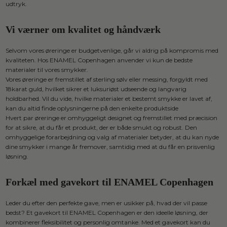
udtryk.
Vi værner om kvalitet og håndværk
Selvom vores øreringe er budgetvenlige, går vi aldrig på kompromis med
kvaliteten. Hos ENAMEL Copenhagen anvender vi kun de bedste
materialer til vores smykker.
Vores øreringe er fremstillet af sterling sølv eller messing, forgyldt med
18karat guld, hvilket sikrer et luksuriøst udseende og langvarig
holdbarhed. Vil du vide, hvilke materialer et bestemt smykke er lavet af,
kan du altid finde oplysningerne på den enkelte produktside
Hvert par øreringe er omhyggeligt designet og fremstillet med præcision
for at sikre, at du får et produkt, der er både smukt og robust.
Den
omhyggelige forarbejdning og valg af materialer betyder, at du kan nyde
dine smykker i mange år fremover, samtidig med at du får en prisvenlig
løsning.
Forkæl med gavekort til ENAMEL Copenhagen
Leder du efter den perfekte gave, men er usikker på, hvad der vil passe
bedst? Et gavekort til ENAMEL Copenhagen er den ideelle løsning, der
kombinerer fleksibilitet og personlig omtanke. Med et gavekort kan du