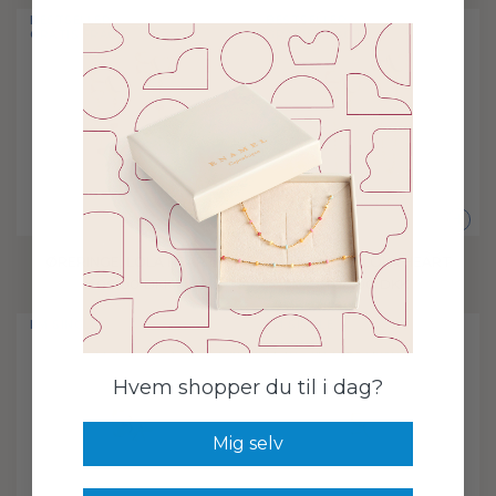
BESTSELLER
BESTSELLER
GRATIS FRAGT
GRATIS FRAGT
+
+
ØRERINGE, LOLA HEART
ØRERINGE, LOLA HEART
400,00 DKK
400,00 DKK
I'M SINGLE
I'M SINGLE
Hvem shopper du til i dag?
Mig selv