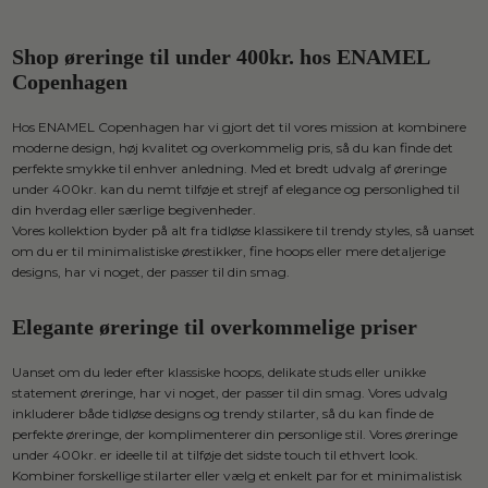
Shop øreringe til under 400kr. hos ENAMEL
Copenhagen
Hos ENAMEL Copenhagen har vi gjort det til vores mission at kombinere
moderne design, høj kvalitet og overkommelig pris, så du kan finde det
perfekte smykke til enhver anledning. Med et bredt udvalg af øreringe
under 400kr. kan du nemt tilføje et strejf af elegance og personlighed til
din hverdag eller særlige begivenheder.
Vores kollektion byder på alt fra tidløse klassikere til trendy styles, så uanset
om du er til minimalistiske ørestikker, fine hoops eller mere detaljerige
designs, har vi noget, der passer til din smag.
Elegante øreringe til overkommelige priser
Uanset om du leder efter klassiske hoops, delikate studs eller unikke
statement øreringe, har vi noget, der passer til din smag. Vores udvalg
inkluderer både tidløse designs og trendy stilarter, så du kan finde de
perfekte øreringe, der komplimenterer din personlige stil. Vores øreringe
under 400kr. er ideelle til at tilføje det sidste touch til ethvert look.
Kombiner forskellige stilarter eller vælg et enkelt par for et minimalistisk