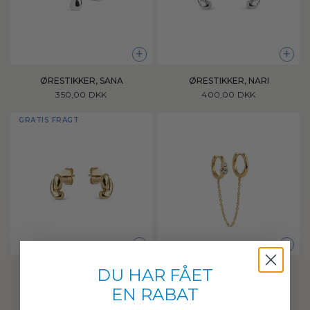
+
+
ØRESTIKKER, SANA
ØRESTIKKER, NARI
350,00 DKK
400,00 DKK
GRATIS FRAGT
+
+
DU HAR FÅET
ØRESTIKKER, NARI
HOOPS, NOVA CHAIN ONE
PIECE
400,00 DKK
EN RABAT
350,00 DKK