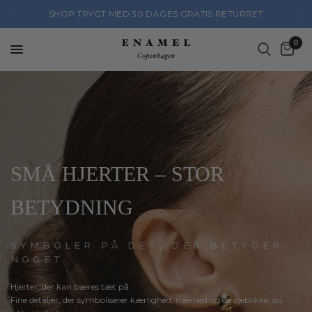
SHOP TRYGT MED 30 DAGES GRATIS RETURRET
0
SMÅ
HJERTER
–
STOR
BETYDNING
SYMBOLER PÅ DET, DER BETYDER
NOGET
Hjerter,
der
kan
bæres
tæt
på.
Fine
detaljer,
der
symboliserer
kærlighed,
nærhed
og
de
øjeblikke,
du