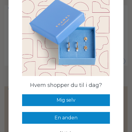
GRATIS FRAGT
GRATIS FRAGT
+
+
RING, AMORE
RING, AMORE
550,00 DKK
550,00 DKK
Hvem shopper du til i dag?
GRATIS FRAGT
GRATIS FRAGT
Mig selv
En anden