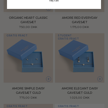
Nej tak
UDSOLGT
+
ORGANIC HEART CLASSIC
AMORE RED EVERYDAY
GAVESÆT
GAVESÆT
750,00 DKK
1.175,00 DKK
GRATIS FRAGT
STUDENT
GRATIS FRAGT
+
+
AMORE SIMPLE DAISY
AMORE ELEGANT DAISY
GAVESÆT GULD
GAVESÆT GULD
775,00 DKK
1.025,00 DKK
GRATIS FRAGT
GRATIS FRAGT