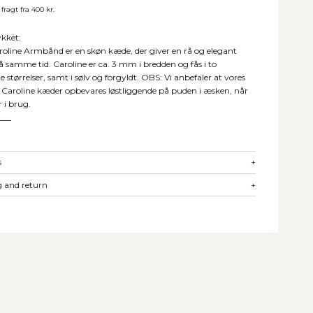
 fragt fra 400 kr.
kket:
roline Armbånd er en skøn kæde, der giver en rå og elegant
på samme tid. Caroline er ca. 3 mm i bredden og fås i to
ge størrelser, samt i sølv og forgyldt. OBS: Vi anbefaler at vores
 Caroline kæder opbevares løstliggende på puden i æsken, når
r i brug.
___
s
+
 and return
+