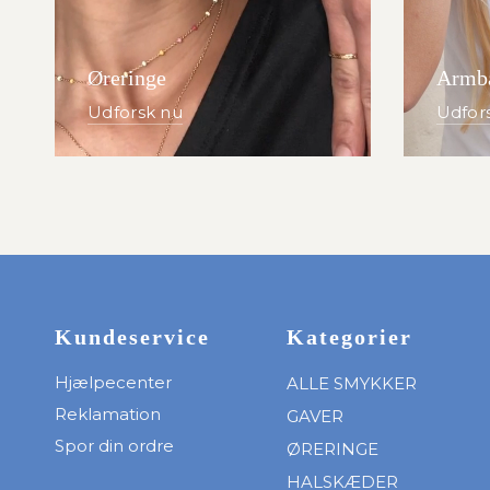
Øreringe
Armb
Udforsk nu
Udfor
Kundeservice
Kategorier
Hjælpecenter
ALLE SMYKKER
Reklamation
GAVER
Spor din ordre
ØRERINGE
HALSKÆDER