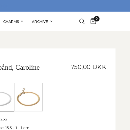
SHOP TRYGT MED 30 DAGES GRATIS RETU
0
CHARMS
ARCHIVE
ånd, Caroline
750,00 DKK
925S
se:
15,5 + 1 + 1 cm