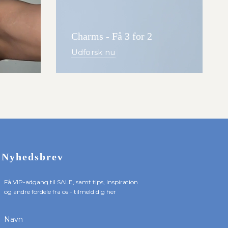
Charms - Få 3 for 2
Udforsk nu
Nyhedsbrev
Få VIP-adgang til SALE, samt tips, inspiration
og andre fordele fra os - tilmeld dig her