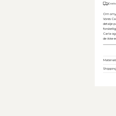
Gratis
Om smy
Vores Ca
detalje 
forskelli
Carla og
de ikke e
________
Material
Shipping