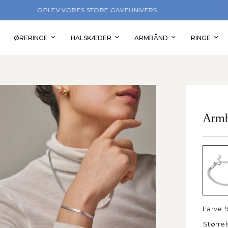
FÅ 10% RABAT PÅ DIN FØRSTE ORDRE
ØRERINGE
HALSKÆDER
ARMBÅND
RINGE
Armb
Farve:
Størrel