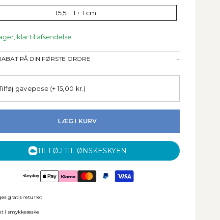
15,5 + 1 + 1 cm
ager, klar til afsendelse
 RABAT PÅ DIN FØRSTE ORDRE
+
Tilføj gavepose
(+ 15,00 kr.)
LÆG I KURV
TILFØJ TIL ØNSKESKYEN
es gratis returret
et i smykkeæske