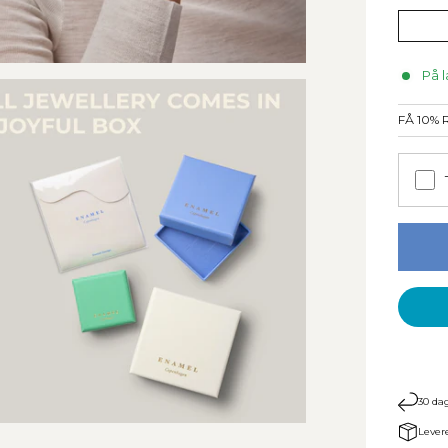
På l
FÅ 10%
30 dag
Lever