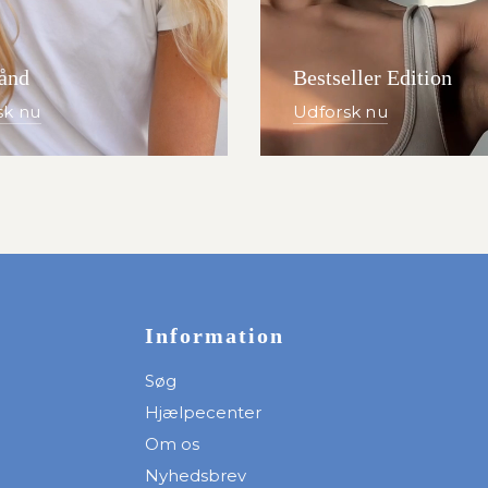
ånd
Bestseller Edition
sk nu
Udforsk nu
Information
Søg
Hjælpecenter
Om os
Nyhedsbrev