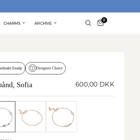
ABAT PÅ DIN FØRSTE ORDRE
SHOP 
0
CHARMS
ARCHIVE
Designers Choice
ndmalet Emalje
ånd, Sofia
600,00 DKK