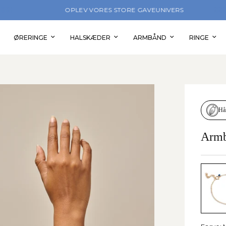
TORE GAVEUNIVERS
FÅ 10% R
ØRERINGE
HALSKÆDER
ARMBÅND
RINGE
Hå
Armb