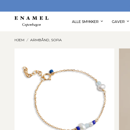
RDRER PÅ 400 KR.
OPLEV VORES S
ALLE SMYKKER
GAVER
HJEM
/
ARMBÅND, SOFIA