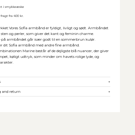
et i smykkeæske
 fragt fra 400 kr.
et:Vores Sofia armbånd er fyldigt, livligt og sødt. Armbåndet
f sten og perler, som giver det kant og feminin charme.
 på armbåndet går især godt til en sommerbrun kulør.
r dit Sofia armbånd med andre fine armbånd.
binationen Marine består af de dejligste blå nuancer, der giver
pet, køligt udtryk, som minder om havets rolige lyde, og
arakter.
s
+
 and return
+