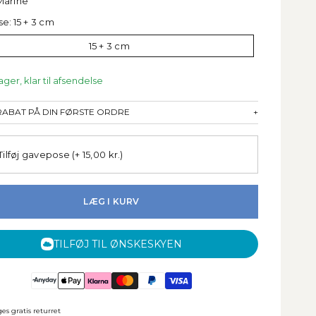
Marine
se:
15 + 3 cm
15 + 3 cm
ager, klar til afsendelse
 RABAT PÅ DIN FØRSTE ORDRE
+
Tilføj gavepose
(+ 15,00 kr.)
LÆG I KURV
TILFØJ TIL ØNSKESKYEN
es gratis returret