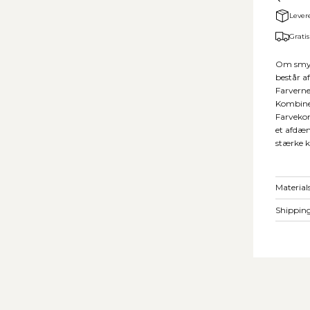
Lever
Gratis
Om smykk
består a
Farverne
Kombine
Farvekom
et afdæm
stærke k
Material
Shipping