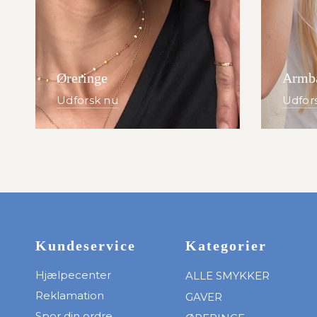
Øreringe
Armb
Udforsk nu
Udfor
Kundeservice
Kategorier
Hjælpecenter
ALLE SMYKKER
Reklamation
GAVER
Spor din ordre