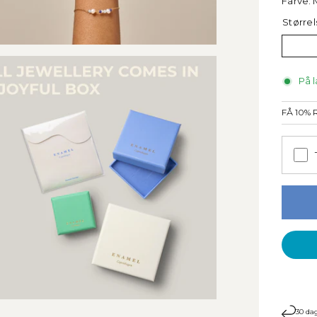
Farve:
Størrel
På l
FÅ 10%
30 dag