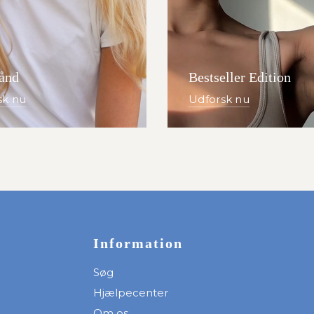
ånd
Bestseller Edition
sk nu
Udforsk nu
Information
Søg
Hjælpecenter
Om os