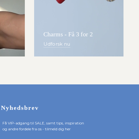
Charms - Få 3 for 2
Udforsk nu
Nyhedsbrev
Få VIP-adgang til SALE, samt tips, inspiration
og andre fordele fra os - tilmeld dig her