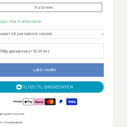
11 x 10 mm
ager, klar til afsendelse
 RABAT PÅ DIN FØRSTE ORDRE
+
Tilføj gavepose
(+ 15,00 kr.)
LÆG I KURV
TILFØJ TIL ØNSKESKYEN
es gratis returret
et i smykkeæske