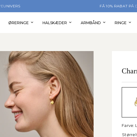
FÅ 10% RABAT PÅ DIN FØRSTE ORDRE
ØRERINGE
HALSKÆDER
ARMBÅND
RINGE
Char
Farve:
Størrel