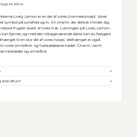
 fragt fra 400 kr.
kkerne:Lively Lemon er en del af vores charmekoncept. Vores
r et symbol på sundhed og liv. En charm, der delikat minder dig
rebare frugter skabt af livets træ. Lukningen på Lively Lemon-
kan fjernes, og med den tilbageværende løkke kan du fastgøre
dhænget til en stor del af vores hoops. Vedhænget er også
 til vores armbånd- og halskædeserie kaldet 'Charm,' samt
kle halskæder og armbånd.
s
+
 and return
+