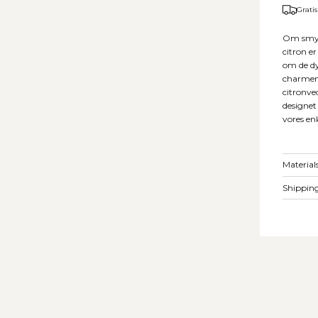
Gratis
Om ​​smy
citron e
om de dy
charmen 
citronve
designet
vores en
Material
Shipping