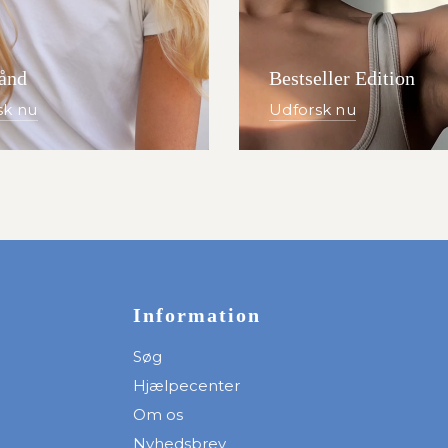
ånd
Bestseller Edition
sk nu
Udforsk nu
Information
Søg
Hjælpecenter
Om os
Nyhedsbrev