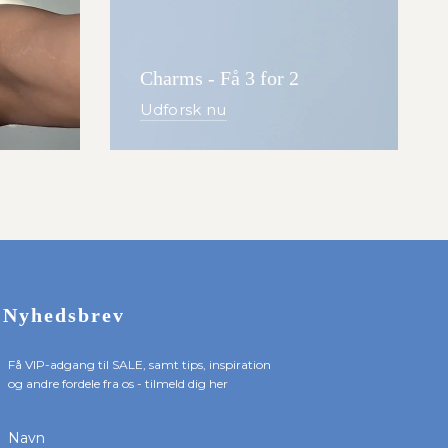
Charms - Få 3 for 2
Udforsk nu
Nyhedsbrev
Få VIP-adgang til SALE, samt tips, inspiration
og andre fordele fra os - tilmeld dig her