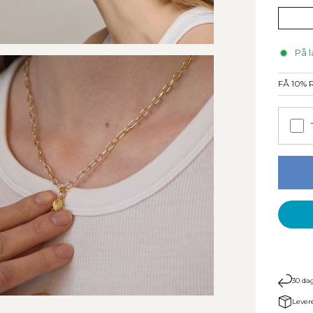
På l
FÅ 10%
30 dag
Lever