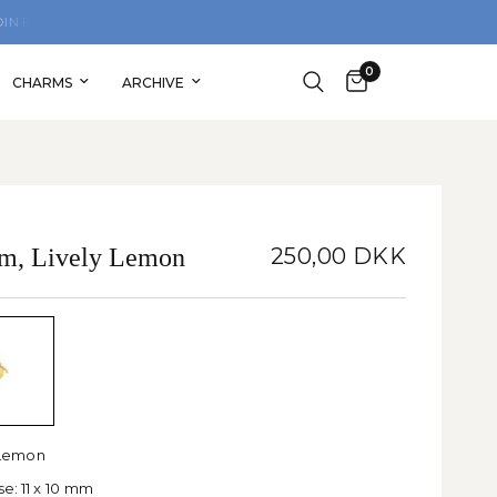
SHOP TRYGT MED 30 DAGES GRATIS RETURRET
0
CHARMS
ARCHIVE
m, Lively Lemon
250,00 DKK
Lemon
se:
11 x 10 mm