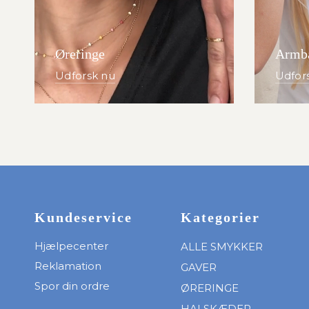
Øreringe
Armb
Udforsk nu
Udfor
Kundeservice
Kategorier
Hjælpecenter
ALLE SMYKKER
Reklamation
GAVER
Spor din ordre
ØRERINGE
HALSKÆDER