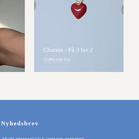
Charms - Få 3 for 2
Udforsk nu
Nyhedsbrev
Få VIP-adgang til SALE, samt tips, inspiration