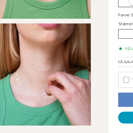
Farve:
Størrel
På l
FÅ 10%