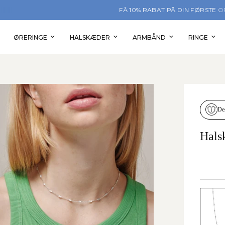
FÅ 10% RABAT PÅ DIN FØRSTE ORDRE
ØRERINGE
HALSKÆDER
ARMBÅND
RINGE
De
Hals