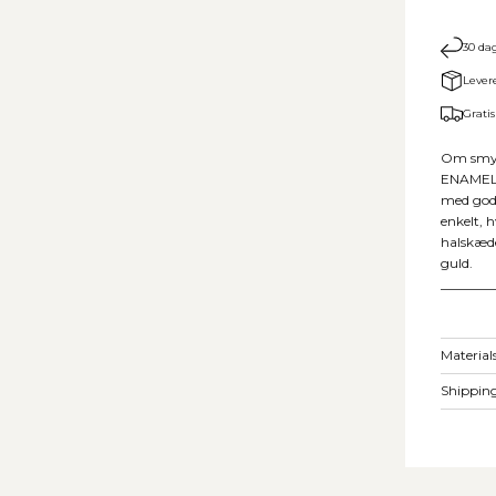
30 dag
Lever
Gratis
Om smy
ENAMEL C
med god 
enkelt, h
halskæde
guld.
________
Material
Shipping