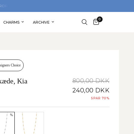
SHOP TRYGT MED 30 DAGES GRATIS RETURRE
0
CHARMS
ARCHIVE
signers Choice
kæde, Kia
800,00 DKK
240,00 DKK
SPAR 70%
%