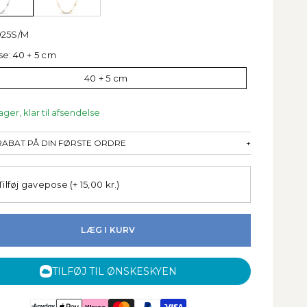
925S/M
se:
40 + 5 cm
40 + 5 cm
ager, klar til afsendelse
 RABAT PÅ DIN FØRSTE ORDRE
+
Tilføj gavepose
(+ 15,00 kr.)
LÆG I KURV
TILFØJ TIL ØNSKESKYEN