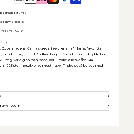
es gratis returret
et i smykkeæske
 fragt fra 400 kr.
kket:
openhagens Kia Halskæde, i sølv, er en af Maries favoritter
grund. Designet er håndlavet og raffineret, men udtrykket er
vilket giver dig en halskæde, der klæder alle outfits. Kia
n i 925 sterlingsølv er et must have. Findes også belagt med
__
s
+
 and return
+