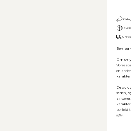
30 dag
Lever
Gratis
Bemærk: 
Om smy
Vores sp
en anderl
karakter
De guldb
serien, 
zirkoner
karakter
perfekt t
sølv.
________