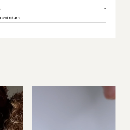
s
+
 and return
+