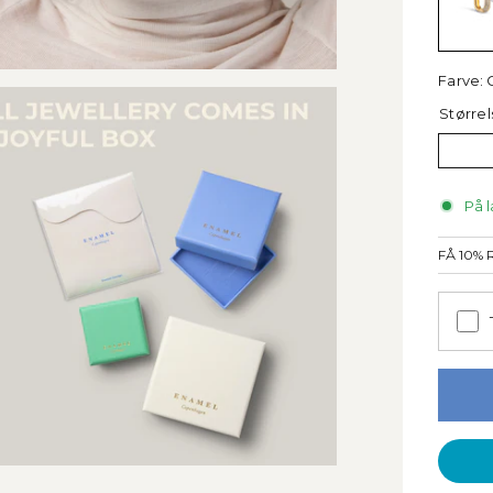
Farve:
Størrel
På l
FÅ 10%