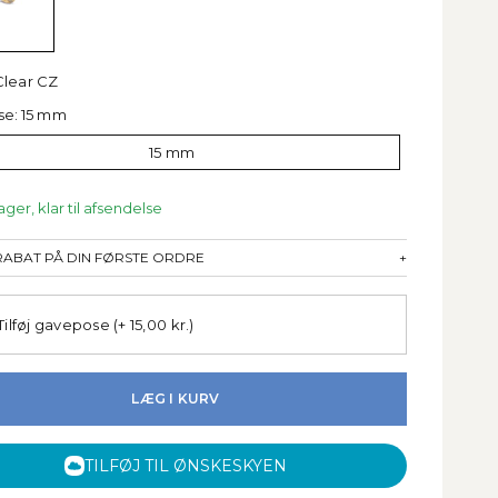
Clear CZ
se:
15 mm
15 mm
ager, klar til afsendelse
 RABAT PÅ DIN FØRSTE ORDRE
+
Tilføj gavepose
(+ 15,00 kr.)
LÆG I KURV
TILFØJ TIL ØNSKESKYEN