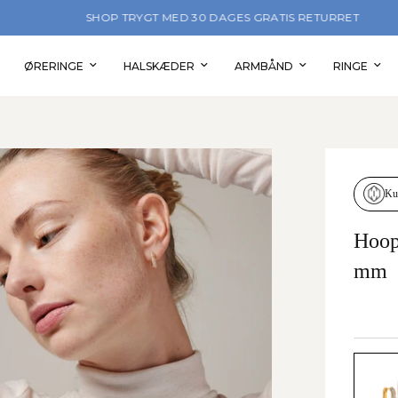
SHOP TRYGT MED 30 DAGES GRATIS RETURRET
ØRERINGE
HALSKÆDER
ARMBÅND
RINGE
Ku
Hoop
mm