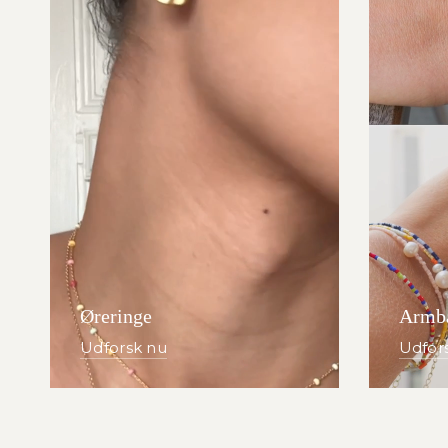
Øreringe
Armb
Udforsk nu
Udfor