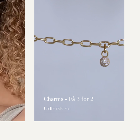
Charms - Få 3 for 2
Udforsk nu