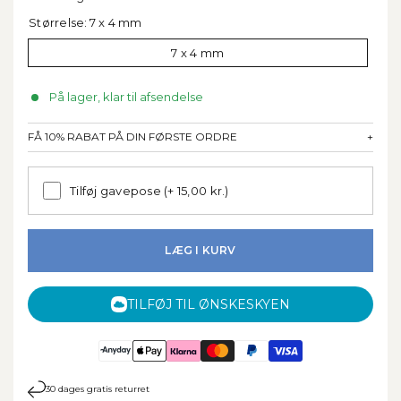
Størrelse:
7 x 4 mm
7 x 4 mm
På lager, klar til afsendelse
FÅ 10% RABAT PÅ DIN FØRSTE ORDRE
+
Tilføj gavepose
(+ 15,00 kr.)
LÆG I KURV
TILFØJ TIL ØNSKESKYEN
30 dages gratis returret