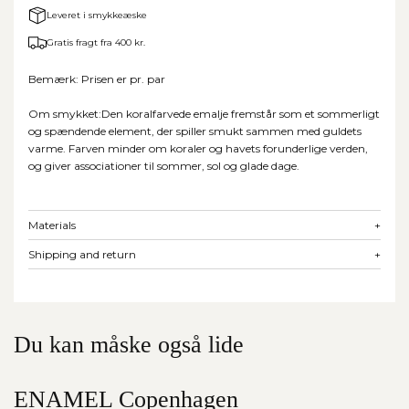
Leveret i smykkeæske
Gratis fragt fra 400 kr.
Bemærk: Prisen er pr. par
Om smykket:Den koralfarvede emalje fremstår som et sommerligt
og spændende element, der spiller smukt sammen med guldets
varme. Farven minder om koraler og havets forunderlige verden,
og giver associationer til sommer, sol og glade dage.
Materials
+
Shipping and return
+
Du kan måske også lide
ENAMEL Copenhagen